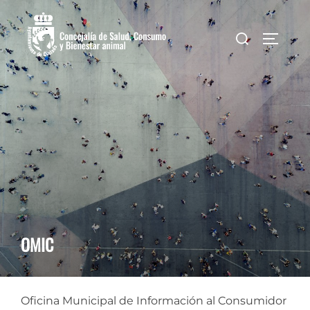
Saltar
al
Buscar:
ALTER
contenido
OMIC
Oficina Municipal de Información al Consumidor