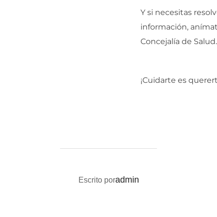
Y si necesitas reso
información, anímate
Concejalía de Salud.
¡Cuidarte es querer
AUTOR DE LA PUBLICACIÓN
admin
Escrito por