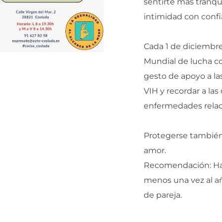
sentirte más tranqui
intimidad con confi
Cada 1 de diciembr
Mundial de lucha co
gesto de apoyo a la
VIH y recordar a las
enfermedades relaci
Protegerse también
amor.
Recomendación: Haz
menos una vez al a
de pareja.