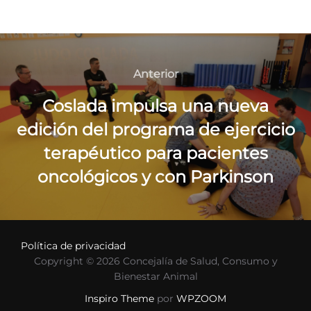
Navegación
de
Anterior
Anterior
entradas
Coslada impulsa una nueva
edición del programa de ejercicio
terapéutico para pacientes
oncológicos y con Parkinson
Política de privacidad
Copyright © 2026 Concejalía de Salud, Consumo y
Bienestar Animal
Inspiro Theme
por
WPZOOM