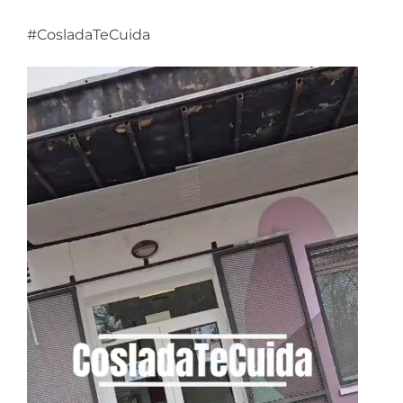
#CosladaTeCuida