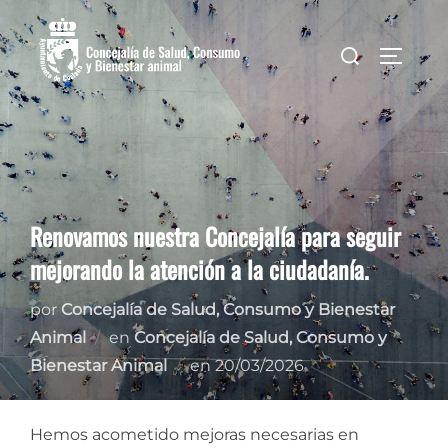
Saltar
al
Buscar:
ALTER
contenido
Renovamos nuestra Concejalía para seguir
mejorando la atención a la ciudadanía.
por
Concejalía de Salud, Consumo y Bienestar
Animal
en
Concejalía de Salud, Consumo y
Publicado
Bienestar Animal
en
20/03/2026
el
Hemos acometido mejoras necesarias en