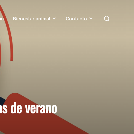
Buscar:
mo
Bienestar animal
Contacto
as de verano