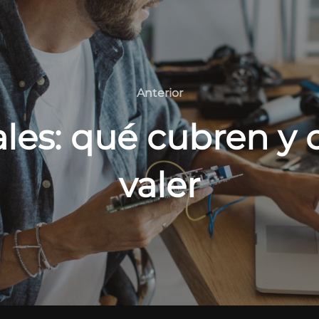
Anterior
Anterior
ales: qué cubren y
valer