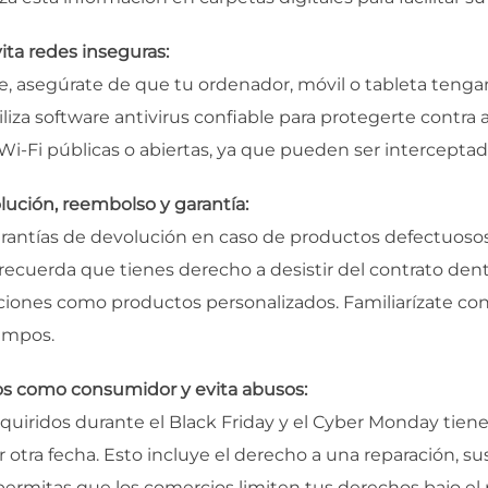
vita redes inseguras:
e, asegúrate de que tu ordenador, móvil o tableta tengan
liza software antivirus confiable para protegerte contra 
 Wi-Fi públicas o abiertas, ya que pueden ser intercepta
olución, reembolso y garantía:
 garantías de devolución en caso de productos defectuos
ecuerda que tienes derecho a desistir del contrato dentro
epciones como productos personalizados. Familiarízate co
iempos.
os como consumidor y evita abusos:
uiridos durante el Black Friday y el Cyber Monday tiene
otra fecha. Esto incluye el derecho a una reparación, s
ermitas que los comercios limiten tus derechos bajo e