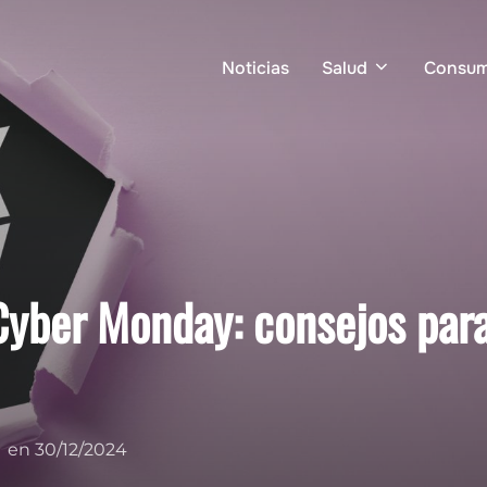
Noticias
Salud
Consu
 Cyber Monday: consejos par
Publicado
en
30/12/2024
el