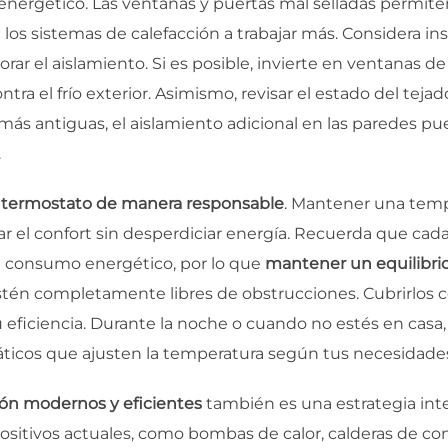
rgético. Las ventanas y puertas mal selladas permiten la
a los sistemas de calefacción a trabajar más. Considera ins
rar el aislamiento. Si es posible, invierte en ventanas d
ntra el frío exterior. Asimismo, revisar el estado del tej
 más antiguas, el aislamiento adicional en las paredes pu
.
l termostato de manera responsable
. Mantener una temp
izar el confort sin desperdiciar energía. Recuerda que ca
l consumo energético, por lo que
mantener un equilibrio
stén completamente libres de obstrucciones. Cubrirlos co
su eficiencia. Durante la noche o cuando no estés en casa
ticos que ajusten la temperatura según tus necesidades 
ión modernos y eficientes
también es una estrategia inte
positivos actuales, como bombas de calor, calderas de c