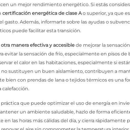
cen un mejor rendimiento energético. Si estás consider
n
certificación energética de clase A
o superior, ya que e
el gasto. Además, informarte sobre las ayudas o subvenc
cos puede facilitar esta transición.
 otra manera efectiva y accesible
de mejorar la sensación
ra evitar la sensación de frío, especialmente en pisos de
rvar el calor en las habitaciones, especialmente si est
s no sustituyen un buen aislamiento, contribuyen a mante
te bien con prendas de lana o tejidos térmicos es una f
a calefacción.
a práctica que puede optimizar el uso de energía en inv
mantener un ambiente saludable, hazlo de forma eficient
 en las horas más cálidas del día, y cierra rápidamente p
 renovar el aire sin comprometer la temperatura interior.